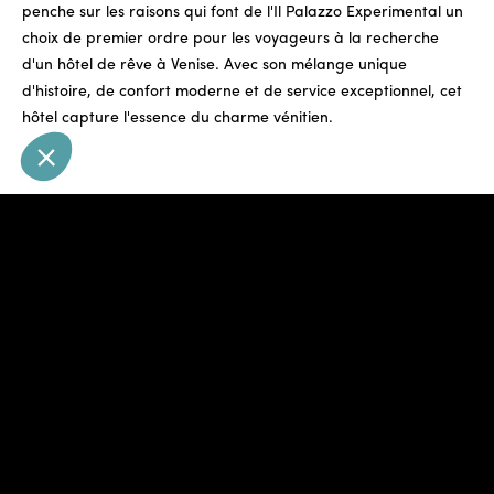
penche sur les raisons qui font de l'Il Palazzo Experimental un
choix de premier ordre pour les voyageurs à la recherche
d'un hôtel de rêve à Venise. Avec son mélange unique
d'histoire, de confort moderne et de service exceptionnel, cet
hôtel capture l'essence du charme vénitien.
L'attrait unique du Il
Palazzo Experimental
Il Palazzo Experimental n'est pas un hôtel comme les autres à
Venise ; c'est une destination qui s'inscrit dans la riche histoire
de la ville tout en embrassant le luxe contemporain. Le design
de l'hôtel combine avec goût des éléments vénitiens classiques
et une esthétique moderne, créant une ambiance à la fois
accueillante et sophistiquée.